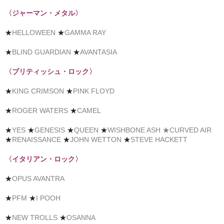
〈ジャーマン・メタル〉
★
HELLOWEEN
★
GAMMA RAY
★
BLIND GUARDIAN
★
AVANTASIA
〈ブリティッシュ・ロック〉
★
KING CRIMSON
★
PINK FLOYD
★
ROGER WATERS
★
CAMEL
★
YES
★
GENESIS
★
QUEEN
★
WISHBONE ASH
★CURVED AIR
★
RENAISSANCE
★
JOHN WETTON
★
STEVE HACKETT
〈イタリアン・ロック〉
★
OPUS AVANTRA
★
PFM
★
I POOH
★
NEW TROLLS
★
OSANNA