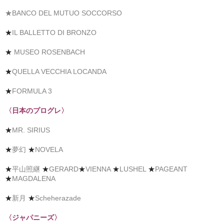
★BANCO DEL MUTUO SOCCORSO
★
IL BALLETTO DI BRONZO
★
MUSEO ROSENBACH
★
QUELLA VECCHIA LOCANDA
★
FORMULA 3
〈日本のプログレ〉
★
MR. SIRIUS
★
夢幻
★
NOVELA
★
平山照継
★
GERARD
★
VIENNA
★
LUSHEL
★
PAGEANT
★
MAGDALENA
★
新月
★
Scheherazade
〈ジャパニーズ〉