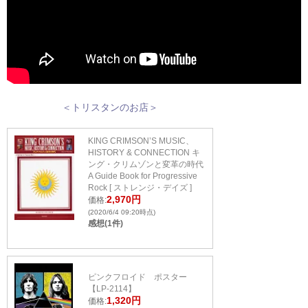
＜トリスタンのお店＞
KING CRIMSON’S MUSIC、
HISTORY & CONNECTION キ
ング・クリムゾンと変革の時代
A Guide Book for Progressive
Rock [ ストレンジ・デイズ ]
2,970円
価格:
(2020/6/4 09:20時点)
感想(1件)
ピンクフロイド ポスター
【LP-2114】
1,320円
価格: