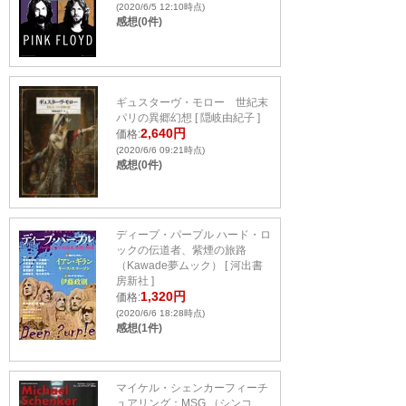
(2020/6/5 12:10時点)
感想(0件)
ギュスターヴ・モロー 世紀末
パリの異郷幻想 [ 隠岐由紀子 ]
2,640円
価格:
(2020/6/6 09:21時点)
感想(0件)
ディープ・パープル ハード・ロ
ックの伝道者、紫煙の旅路
（Kawade夢ムック） [ 河出書
房新社 ]
1,320円
価格:
(2020/6/6 18:28時点)
感想(1件)
マイケル・シェンカーフィーチ
ュアリング：MSG （シンコ