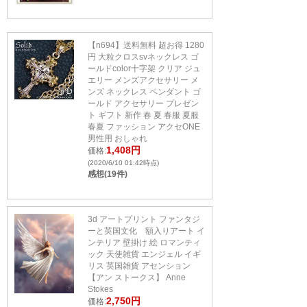
【n694】送料無料 超お得 1280
円 大粒クロスsvネックレス ゴ
ールドcolor十字架 クリア ジュ
エリー メンズアクセサリー メ
ンズ ネックレス ペンダント ゴ
ールド アクセサリー プレゼン
ト ギフト 新作 春 夏 春服 夏服
春夏 ファッション アクセONE
男性用 おしゃれ
1,408円
価格:
(2020/6/10 01:42時点)
感想(19件)
3d アートプリント ファンタジ
ーと英国文化 額入りアート イ
ンテリア 壁掛け 絵 ロマンティ
ック 天使雑貨 エンジェル イギ
リス 英国雑貨 アセンション
【アン ストークス】 Anne
Stokes
2,750円
価格: