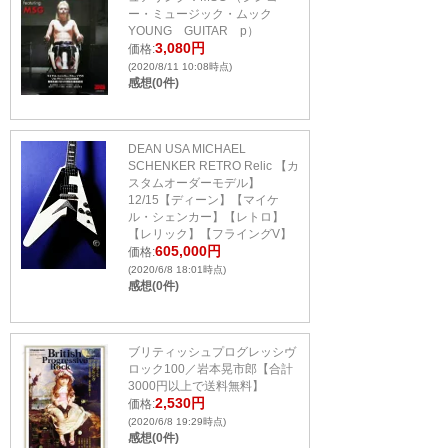
ー・ミュージック・ムック
YOUNG GUITAR p）
3,080円
価格:
(2020/8/11 10:08時点)
感想(0件)
DEAN USA MICHAEL
SCHENKER RETRO Relic 【カ
スタムオーダーモデル】
12/15【ディーン】【マイケ
ル・シェンカー】【レトロ】
【レリック】【フライングV】
605,000円
価格:
(2020/6/8 18:01時点)
感想(0件)
ブリティッシュプログレッシヴ
ロック100／岩本晃市郎【合計
3000円以上で送料無料】
2,530円
価格:
(2020/6/8 19:29時点)
感想(0件)