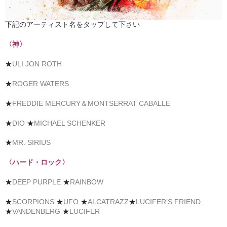
下記のアーティスト名をタップして下さい
〈神〉
★
ULI JON ROTH
★
ROGER WATERS
★
FREDDIE MERCURY＆MONTSERRAT CABALLE
★
DIO
★
MICHAEL SCHENKER
★
MR. SIRIUS
〈ハード・ロック〉
★
DEEP PURPLE
★
RAINBOW
★
SCORPIONS
★
UFO
★
ALCATRAZZ
★
LUCIFER’S FRIEND
★
VANDENBERG
★
LUCIFER