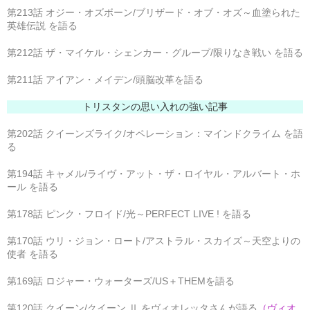
第213話 オジー・オズボーン/ブリザード・オブ・オズ～血塗られた
英雄伝説 を語る
第212話 ザ・マイケル・シェンカー・グループ/限りなき戦い を語る
第211話 アイアン・メイデン/頭脳改革を語る
トリスタンの思い入れの強い記事
第202話 クイーンズライク/オペレーション：マインドクライム を語
る
第194話 キャメル/ライヴ・アット・ザ・ロイヤル・アルバート・ホ
ール を語る
第178話 ピンク・フロイド/光～PERFECT LIVE ! を語る
第170話 ウリ・ジョン・ロート/アストラル・スカイズ～天空よりの
使者 を語る
第169話 ロジャー・ウォーターズ/US＋THEMを語る
第120話 クイーン/クイーン Ⅱ をヴィオレッタさんが語る
（ヴィオ