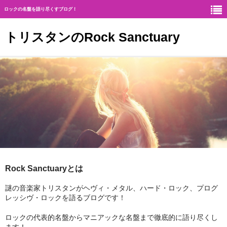
ロックの名盤を語り尽くすブログ！
トリスタンのRock Sanctuary
Rock Sanctuaryとは
神
ハード・ロック
ギタリスト
北欧メタル
Rock Sanctuaryとは
メロディアス・ロック
謎の音楽家トリスタンがヘヴィ・メタル、ハード・ロック、プログ
レッシヴ・ロックを語るブログです！
ヘヴィ・メタル
ロックの代表的名盤からマニアックな名盤まで徹底的に語り尽くし
ジャーマン・メタル
ます！