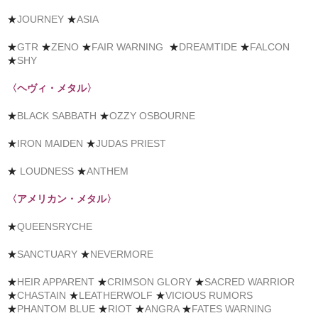
★
JOURNEY
★
ASIA
★
GTR
★
ZENO
★
FAIR WARNING
★
DREAMTIDE
★
FALCON
★
SHY
〈ヘヴィ・メタル〉
★
BLACK SABBATH
★
OZZY OSBOURNE
★
IRON MAIDEN
★
JUDAS PRIEST
★
LOUDNESS
★
ANTHEM
〈アメリカン・メタル〉
★
QUEENSRYCHE
★
SANCTUARY
★
NEVERMORE
★
HEIR
APPARENT
★
CRIMSON GLORY
★
SACRED WARRIOR
★
CHASTAIN
★
LEATHERWOLF
★
VICIOUS RUMORS
★
PHANTOM BLUE
★
RIOT
★
ANGRA
★
FATES WARNING