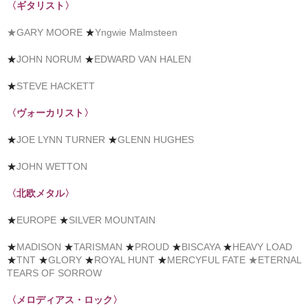
〈ギタリスト〉
★GARY MOORE
★
Yngwie Malmsteen
★
JOHN NORUM
★
EDWARD VAN HALEN
★
STEVE HACKETT
〈ヴォーカリスト〉
★
JOE LYNN TURNER
★
GLENN HUGHES
★
JOHN WETTON
〈北欧メタル〉
★
EUROPE
★
SILVER MOUNTAIN
★
MADISON
★
TARISMAN
★
PROUD
★
BISCAYA
★
HEAVY LOAD
★
TNT
★
GLORY
★
ROYAL HUNT
★
MERCYFUL FATE
★ETERNAL
TEARS OF SORROW
〈メロディアス・ロック〉