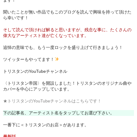
アメリカン・メタル
聞いたことが無い作品でもこのブログを読んで興味を持って頂けた
ら幸いです！
ブリティッシュ・ロック
そして読んで頂ければ解ると思いますが、残念な事に、たくさんの
イタリアン・ロック
偉大なアーティスト達が亡くなっています。
日本のプログレ
追悼の意味でも、もう一度ロックを盛り上げて行きましょう！
ツイッターもやってます！
ジャパニーズ
トリスタンのYouTubeチャンネル
メンバー
〈トリスタン帝国〉を開設しました！トリスタンのオリジナル曲や
ヴォーカリスト
カバーを中心にアップしています。
★トリスタンのYouTubeチャンネルはこちらです！
下の記事名、アーティスト名をタップしてお選び下さい。
一番下に＜トリスタンのお店＞があります。
最新話