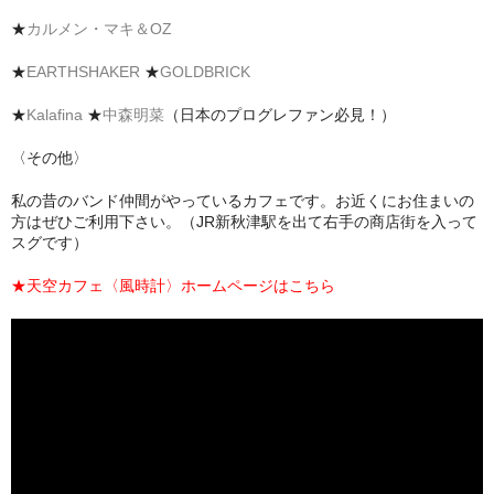
★
カルメン・マキ＆OZ
★
EARTHSHAKER
★
GOLDBRICK
★
Kalafina
★
中森明菜
（日本のプログレファン必見！）
〈その他〉
私の昔のバンド仲間がやっているカフェです。お近くにお住まいの
方はぜひご利用下さい。（JR新秋津駅を出て右手の商店街を入って
スグです）
★
天空カフェ〈風時計〉ホームページはこちら