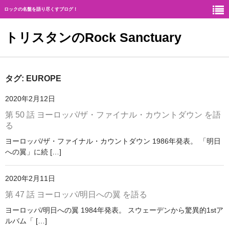
ロックの名盤を語り尽くすブログ！
トリスタンのRock Sanctuary
Rock Sanctuaryとは
タグ:
EUROPE
神
2020年2月12日
第 50 話 ヨーロッパ/ザ・ファイナル・カウントダウン を語
ハード・ロック
る
ギタリスト
ヨーロッパ/ザ・ファイナル・カウントダウン 1986年発表。 「明日
への翼」に続 […]
北欧メタル
2020年2月11日
メロディアス・ロック
第 47 話 ヨーロッパ/明日への翼 を語る
ヘヴィ・メタル
ヨーロッパ/明日への翼 1984年発表。 スウェーデンから驚異的1stア
ルバム「 […]
ジャーマン・メタル