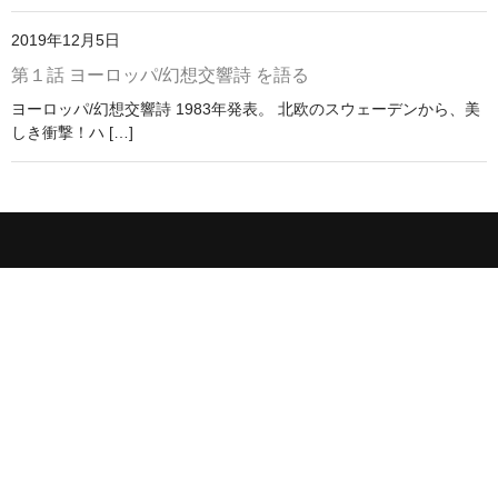
アメリカン・メタル
2019年12月5日
第１話 ヨーロッパ/幻想交響詩 を語る
ブリティッシュ・ロック
ヨーロッパ/幻想交響詩 1983年発表。 北欧のスウェーデンから、美
イタリアン・ロック
しき衝撃！ハ […]
日本のプログレ
ジャパニーズ
メンバー
ヴォーカリスト