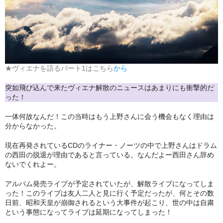
アメリカン・メタル
ブリティッシュ・ロック
イタリアン・ロック
★ヴィエナを語るパート1はこちら
から
日本のプログレ
突如飛び込んで来たヴィエナ解散のニュースはあまりにも衝撃的だ
った！
ジャパニーズ
一体何故なんだ！この当時はもう上野さんに会う機会もなく理由は
メンバー
分からなかった。
ヴォーカリスト
現在再発されているCDのライナー・ノーツの中で上野さんはドラム
の西田の脱退が理由であると言っている。なんだよー西田さん辞め
ないでくれよー。
アルバム発売ライブが予定されていたが、解散ライブになってしま
った！このライブは友人二人と見に行く予定だったが、何とその数
日前、昭和天皇が崩御されるという大事件が起こり、世の中は自粛
という事態になってライブは延期になってしまった！