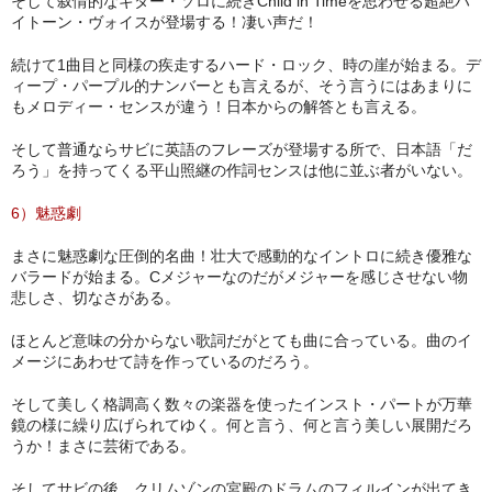
そして叙情的なギター・ソロに続きChild in Timeを思わせる超絶ハ
イトーン・ヴォイスが登場する！凄い声だ！
続けて1曲目と同様の疾走するハード・ロック、時の崖が始まる。デ
ィープ・パープル的ナンバーとも言えるが、そう言うにはあまりに
もメロディー・センスが違う！日本からの解答とも言える。
そして普通ならサビに英語のフレーズが登場する所で、日本語「だ
ろう」を持ってくる平山照継の作詞センスは他に並ぶ者がいない。
6）魅惑劇
まさに魅惑劇な圧倒的名曲！壮大で感動的なイントロに続き優雅な
バラードが始まる。Cメジャーなのだがメジャーを感じさせない物
悲しさ、切なさがある。
ほとんど意味の分からない歌詞だがとても曲に合っている。曲のイ
メージにあわせて詩を作っているのだろう。
そして美しく格調高く数々の楽器を使ったインスト・パートが万華
鏡の様に繰り広げられてゆく。何と言う、何と言う美しい展開だろ
うか！まさに芸術である。
そしてサビの後、クリムゾンの宮殿のドラムのフィルインが出てき