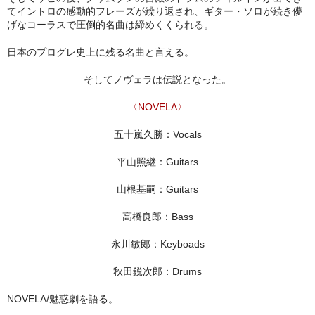
てイントロの感動的フレーズが繰り返され、ギター・ソロが続き儚
げなコーラスで圧倒的名曲は締めくくられる。
日本のプログレ史上に残る名曲と言える。
そしてノヴェラは伝説となった。
〈NOVELA〉
五十嵐久勝：Vocals
平山照継：Guitars
山根基嗣：Guitars
高橋良郎：Bass
永川敏郎：Keyboads
秋田鋭次郎：Drums
NOVELA/魅惑劇を語る。