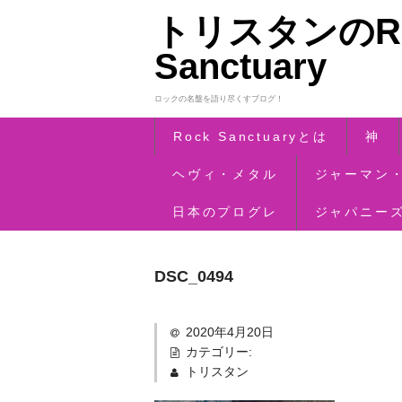
トリスタンのRo
Sanctuary
ロックの名盤を語り尽くすブログ！
Rock Sanctuaryとは
神
ヘヴィ・メタル
ジャーマン
日本のプログレ
ジャパニー
DSC_0494
2020年4月20日
カテゴリー:
トリスタン