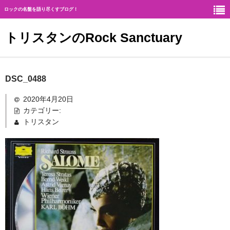
ロックの名盤を語り尽くすブログ！
トリスタンのRock Sanctuary
Rock Sanctuaryとは
DSC_0488
神
2020年4月20日
カテゴリー:
ハード・ロック
トリスタン
ギタリスト
北欧メタル
メロディアス・ロック
ヘヴィ・メタル
ジャーマン・メタル