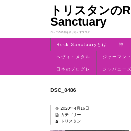
トリスタンのRo
Sanctuary
ロックの名盤を語り尽くすブログ！
Rock Sanctuaryとは
神
ヘヴィ・メタル
ジャーマン
日本のプログレ
ジャパニー
DSC_0486
2020年4月16日
カテゴリー:
トリスタン