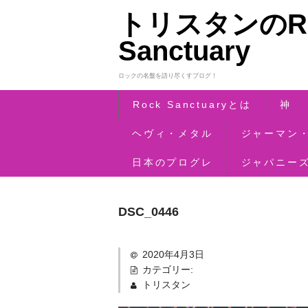
トリスタンのRo
Sanctuary
ロックの名盤を語り尽くすブログ！
Rock Sanctuaryとは
神
ヘヴィ・メタル
ジャーマン
日本のプログレ
ジャパニー
DSC_0446
2020年4月3日
カテゴリー:
トリスタン