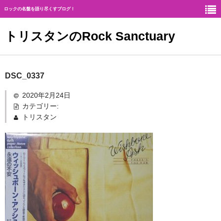
ロックの名盤を語り尽くすブログ！
トリスタンのRock Sanctuary
Rock Sanctuaryとは
DSC_0337
神
2020年2月24日
カテゴリー:
ハード・ロック
トリスタン
ギタリスト
北欧メタル
メロディアス・ロック
ヘヴィ・メタル
ジャーマン・メタル