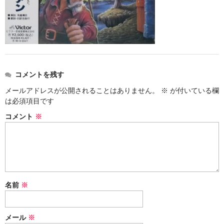
アメリカン・メタル
ブリティッシュ・ロック
イタリアン・ロック
コメントを残す
日本のプログレ
メールアドレスが公開されることはありません。
※
が付いている欄
ジャパニーズ
は必須項目です
コメント
※
メンバー
ヴォーカリスト
名前
※
メール
※