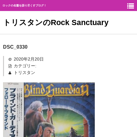
ロックの名盤を語り尽くすブログ！
トリスタンのRock Sanctuary
Rock Sanctuaryとは
DSC_0330
神
2020年2月20日
カテゴリー:
ハード・ロック
トリスタン
ギタリスト
北欧メタル
メロディアス・ロック
ヘヴィ・メタル
ジャーマン・メタル