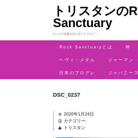
トリスタンのRo
Sanctuary
ロックの名盤を語り尽くすブログ！
Rock Sanctuaryとは
神
ヘヴィ・メタル
ジャーマン
日本のプログレ
ジャパニー
DSC_0237
2020年1月24日
カテゴリー:
トリスタン