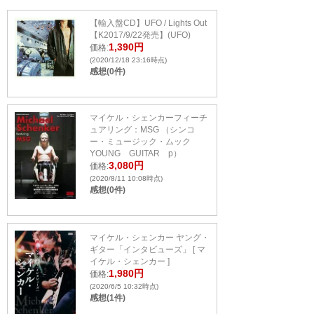
【輸入盤CD】UFO / Lights Out
【K2017/9/22発売】(UFO)
1,390円
価格:
(2020/12/18 23:16時点)
感想(0件)
マイケル・シェンカーフィーチ
ュアリング：MSG （シンコ
ー・ミュージック・ムック
YOUNG GUITAR p）
3,080円
価格:
(2020/8/11 10:08時点)
感想(0件)
マイケル・シェンカー ヤング・
ギター「インタビューズ」 [ マ
イケル・シェンカー ]
1,980円
価格:
(2020/6/5 10:32時点)
感想(1件)