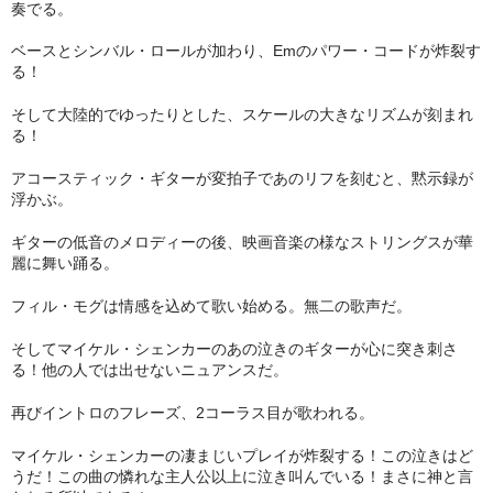
奏でる。
ベースとシンバル・ロールが加わり、Emのパワー・コードが炸裂す
る！
そして大陸的でゆったりとした、スケールの大きなリズムが刻まれ
る！
アコースティック・ギターが変拍子であのリフを刻むと、黙示録が
浮かぶ。
ギターの低音のメロディーの後、映画音楽の様なストリングスが華
麗に舞い踊る。
フィル・モグは情感を込めて歌い始める。無二の歌声だ。
そしてマイケル・シェンカーのあの泣きのギターが心に突き刺さ
る！他の人では出せないニュアンスだ。
再びイントロのフレーズ、2コーラス目が歌われる。
マイケル・シェンカーの凄まじいプレイが炸裂する！この泣きはど
うだ！この曲の憐れな主人公以上に泣き叫んでいる！まさに神と言