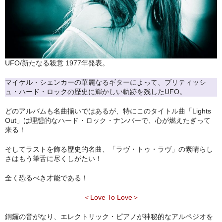
アメリカン・メタル
ブリティッシュ・ロック
イタリアン・ロック
UFO/新たなる殺意 1977年発表。
日本のプログレ
マイケル・シェンカーの華麗なるギターによって、ブリティッシ
ュ・ハード・ロックの歴史に輝かしい軌跡を残したUFO。
ジャパニーズ
どのアルバムも名曲揃いではあるが、特にこのタイトル曲「Lights
メンバー
Out」は理想的なハード・ロック・ナンバーで、心が燃えたぎって
来る！
ヴォーカリスト
そしてラストを飾る歴史的名曲、「ラヴ・トゥ・ラヴ」の素晴らし
さはもう筆舌に尽くしがたい！
全く恐るべき才能である！
＜Love To Love＞
銅鑼の音がなり、エレクトリック・ピアノが神秘的なアルペジオを