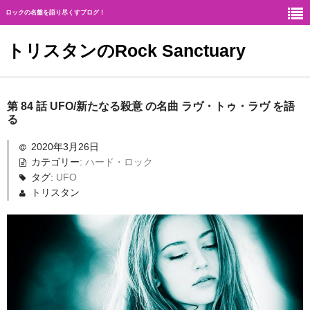
ロックの名盤を語り尽くすブログ！
トリスタンのRock Sanctuary
Rock Sanctuaryとは
第 84 話 UFO/新たなる殺意 の名曲 ラヴ・トゥ・ラヴ を語
る
神
2020年3月26日
ハード・ロック
カテゴリー:
ハード・ロック
タグ:
UFO
ギタリスト
トリスタン
北欧メタル
メロディアス・ロック
ヘヴィ・メタル
ジャーマン・メタル