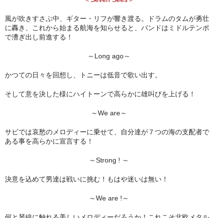
風が吹きすさぶ中、ギター・リフが響き渡る。ドラムのタムが勇壮
に轟き、これから始まる航海を知らせると、バンドはミドルテンポ
で漕ぎ出し前進する！
～Long ago～
かつての日々を回想し、トニーは低音で歌い出す。
そして意を決した様にハイトーンで高らかに雄叫びを上げる！
～We are～
サビでは哀愁のメロディーに乗せて、自分達が７つの海の支配者で
ある事を高らかに宣言する！
～Strong ! ～
決意を込めて男達は戦いに挑む！もはや迷いは無い！
～We are !～
何と琴線に触れる美しいメロディーだろうか！これこそ北欧メタル