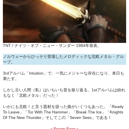
アメリカン・メタル
ブリティッシュ・ロック
イタリアン・ロック
日本のプログレ
TNT / ナイツ・オブ・ニュー・サンダー 1984年発表。
ジャパニーズ
ノルウェーからひっそり登場したメロディックな北欧メタル・グル
ープ。
メンバー
3rdアルバム「Intuition」で、一気にメジャーな存在になり、来日も
果たす。
ヴォーカリスト
しかし古い人間（私）はいちいち昔を振り返る。1stアルバムは紛れ
もなく「北欧メタル」だった！
いかにも北欧！と言う題材を扱った曲がいくつもあった。「Ready
To Leave」「Tor With The Hammer」「Break The Ice」「Knights
Of The New Thunder」そしてこの「Seven Sees」である！
＜Seven Sees＞