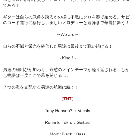
である！
ギターは自らの武勇を誇るかの様に不敵にソロを奏で始める。サビ
のコード進行に移行し、美しいメロディーと速弾きで華麗に舞う！
～We are～
自らの不滅と栄光を確信した男達は最後まで戦い続ける！
～King !～
男達の雄叫びが加わり、哀愁のメインテーマが繰り返される！しか
し物語は一度ここで幕を閉じる…。
７つの海を支配する男達の航海は続く！
〈TNT〉
Tony Hansen?!：Vocals
Ronni le Tekro：Guitars
Morty Black：Bass