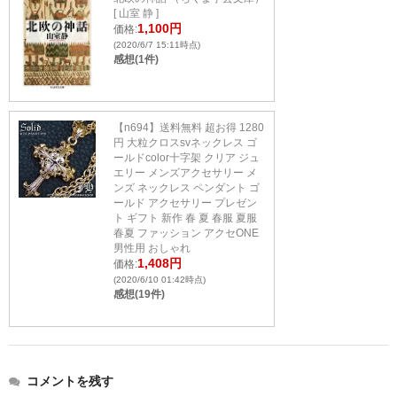
[ 山室 静 ]
1,100円
価格:
(2020/6/7 15:11時点)
感想(1件)
【n694】送料無料 超お得 1280
円 大粒クロスsvネックレス ゴ
ールドcolor十字架 クリア ジュ
エリー メンズアクセサリー メ
ンズ ネックレス ペンダント ゴ
ールド アクセサリー プレゼン
ト ギフト 新作 春 夏 春服 夏服
春夏 ファッション アクセONE
男性用 おしゃれ
1,408円
価格:
(2020/6/10 01:42時点)
感想(19件)
コメントを残す