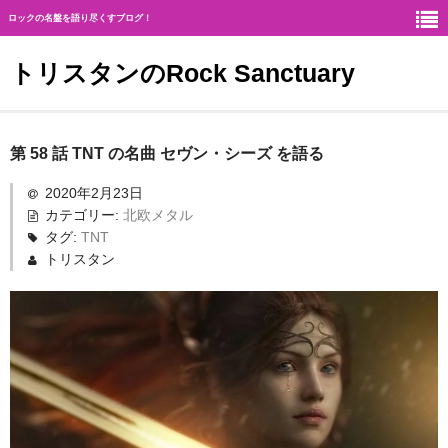
ロックの名盤を語り尽くすブログ！
トリスタンのRock Sanctuary
Rock Sanctuaryとは
第 58 話 TNT の名曲 セヴン・シーズ を語る
神
2020年2月23日
カテゴリー:
北欧メタル
ハード・ロック
タグ:
TNT
トリスタン
ギタリスト
北欧メタル
メロディアス・ロック
ヘヴィ・メタル
ジャーマン・メタル