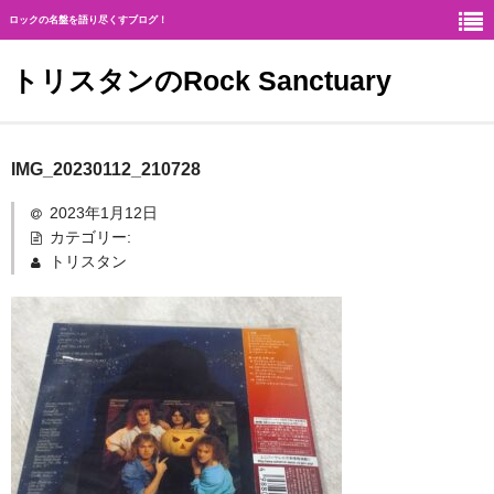
ロックの名盤を語り尽くすブログ！
トリスタンのRock Sanctuary
Rock Sanctuaryとは
IMG_20230112_210728
神
2023年1月12日
カテゴリー:
ハード・ロック
トリスタン
ギタリスト
北欧メタル
メロディアス・ロック
ヘヴィ・メタル
ジャーマン・メタル