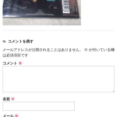
アメリカン・メタル
ブリティッシュ・ロック
イタリアン・ロック
日本のプログレ
コメントを残す
メールアドレスが公開されることはありません。
※
が付いている欄
ジャパニーズ
は必須項目です
メンバー
コメント
※
ヴォーカリスト
名前
※
メール
※