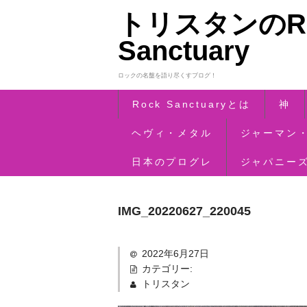
トリスタンのRo
Sanctuary
ロックの名盤を語り尽くすブログ！
Rock Sanctuaryとは
神
ヘヴィ・メタル
ジャーマン
日本のプログレ
ジャパニー
IMG_20220627_220045
2022年6月27日
カテゴリー:
トリスタン