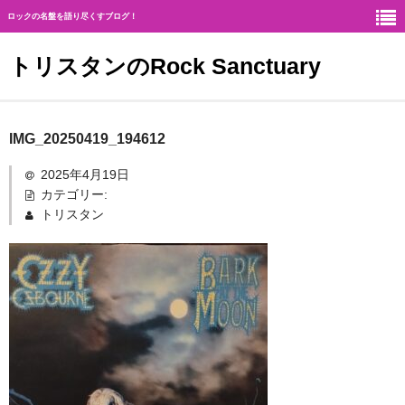
ロックの名盤を語り尽くすブログ！
トリスタンのRock Sanctuary
Rock Sanctuaryとは
IMG_20250419_194612
神
2025年4月19日
カテゴリー:
ハード・ロック
トリスタン
ギタリスト
北欧メタル
メロディアス・ロック
ヘヴィ・メタル
ジャーマン・メタル