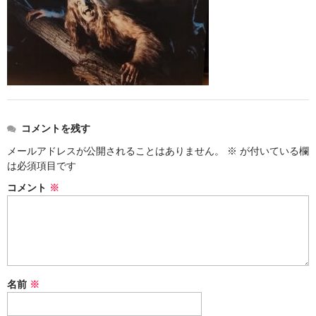
アメリカン・メタル
ブリティッシュ・ロック
イタリアン・ロック
日本のプログレ
コメントを残す
ジャパニーズ
メールアドレスが公開されることはありません。
※
が付いている欄
は必須項目です
メンバー
コメント
※
ヴォーカリスト
名前
※