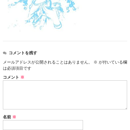
アメリカン・メタル
ブリティッシュ・ロック
イタリアン・ロック
日本のプログレ
コメントを残す
ジャパニーズ
メールアドレスが公開されることはありません。
※
が付いている欄
は必須項目です
メンバー
コメント
※
ヴォーカリスト
名前
※