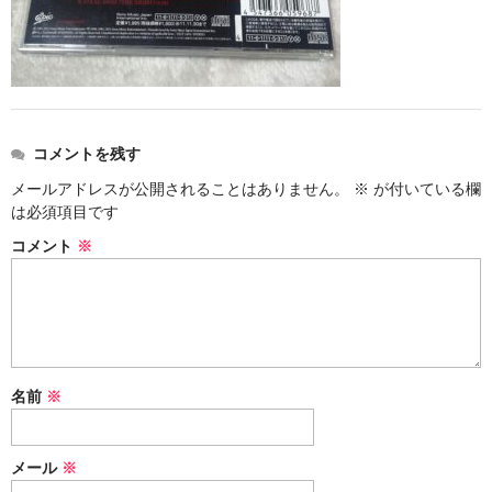
アメリカン・メタル
ブリティッシュ・ロック
イタリアン・ロック
コメントを残す
日本のプログレ
メールアドレスが公開されることはありません。
※
が付いている欄
は必須項目です
ジャパニーズ
コメント
※
メンバー
ヴォーカリスト
名前
※
メール
※