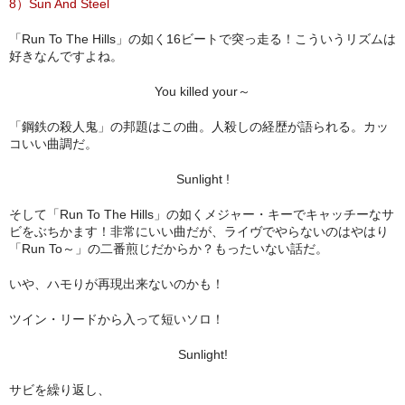
8）Sun And Steel
「Run To The Hills」の如く16ビートで突っ走る！こういうリズムは
好きなんですよね。
You killed your～
「鋼鉄の殺人鬼」の邦題はこの曲。人殺しの経歴が語られる。カッ
コいい曲調だ。
Sunlight !
そして「Run To The Hills」の如くメジャー・キーでキャッチーなサ
ビをぶちかます！非常にいい曲だが、ライヴでやらないのはやはり
「Run To～」の二番煎じだからか？もったいない話だ。
いや、ハモりが再現出来ないのかも！
ツイン・リードから入って短いソロ！
Sunlight!
サビを繰り返し、