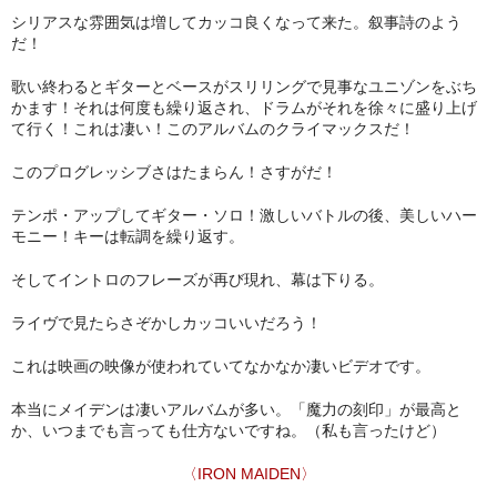
シリアスな雰囲気は増してカッコ良くなって来た。叙事詩のよう
だ！
歌い終わるとギターとベースがスリリングで見事なユニゾンをぶち
かます！それは何度も繰り返され、ドラムがそれを徐々に盛り上げ
て行く！これは凄い！このアルバムのクライマックスだ！
このプログレッシブさはたまらん！さすがだ！
テンポ・アップしてギター・ソロ！激しいバトルの後、美しいハー
モニー！キーは転調を繰り返す。
そしてイントロのフレーズが再び現れ、幕は下りる。
ライヴで見たらさぞかしカッコいいだろう！
これは映画の映像が使われていてなかなか凄いビデオです。
本当にメイデンは凄いアルバムが多い。「魔力の刻印」が最高と
か、いつまでも言っても仕方ないですね。（私も言ったけど）
〈IRON MAIDEN〉