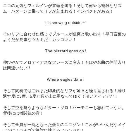
ニコの元気なフィルインが冒頭を飾る！そして何やら複雑なリズ
ム・パターンに乗ってリフが刻まれる！インパクトがある！
It’s snowing outside～
そのリフに合わせた感じでブルースが颯爽と歌い出す！早口言葉の
ようだが見事なツカミだ！カッコいい！
The blizzard goes on !
伸びやかでメロディアスなフレーズに突入！もはや名曲の仲間入り
は間違いない！
Where eagles dare !
そして間奏ではこれまた印象的なリフが延々と繰り返される！繰り
返す度に3度、5度と音が上に重なってゆく！凄いアイデアだ！
そして空を舞うようなギター・ソロ！ハーモニーも忘れていない。
背後には機関銃の音！
そして全員が一丸となった低音のユニゾン！これがいいんだなメイ
デンは！ライヴで絶対に映えるアレンジだ！