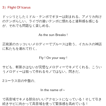
3）Flight Of Icarus
ドッシリとしたミドル・テンポでギターは刻まれる。アメリカ向け
のテンポらしい。ライヴの速いテンポに慣れると違和感を感じる
が、それでも問題なく楽しめる。
As the sun Breaks !
正統派のカッコいいメロディーでブルースは歌う。イカルスの神話
に私たちを連れて行く。
Fly ! On your way !
サビも、斬新さはないが完璧なメロディーでキメてくれる。こうい
うメロディーは狙って作れるモノではない。閃きだ。
2コーラス目の中盤の、
In the name of～
で高音域でキメる部分がいいアクセントになっている！そして引き
続きサビに向かって高音域を使って緊張感を高めている！