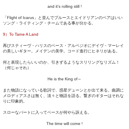
and it’s rolling still !
「Flight of Icarus」と並んでブルースとエイドリアンのペアはいい
ソング・ライティング・チームである事が分かる。
9）To Tame A Land
再びスティーヴ・ハリスのベース・アルペジオにデイヴ・マーレイ
の美しいギター。メイデンの美学。コード進行にヒネリがある。
何と表現したらいいのか、引きずるようなスリリングなリズム！
（何じゃそれ）
He is the King of～
また物語になっている歌詞で、惑星デューンとか出て来る。曲調に
メロディアスさは無く、淡々と物語を語る。繋ぎのギターはそれな
りに印象的。
スローなパートに入ってベースが何やら訴える。
The time will come !