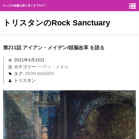
ロックの名盤を語り尽くすブログ！
トリスタンのRock Sanctuary
Rock Sanctuaryとは
第211話 アイアン・メイデン/頭脳改革 を語る
神
2021年4月15日
カテゴリー:
ヘヴィ・メタル
ハード・ロック
タグ:
IRON MAIDEN
トリスタン
ギタリスト
北欧メタル
メロディアス・ロック
ヘヴィ・メタル
ジャーマン・メタル