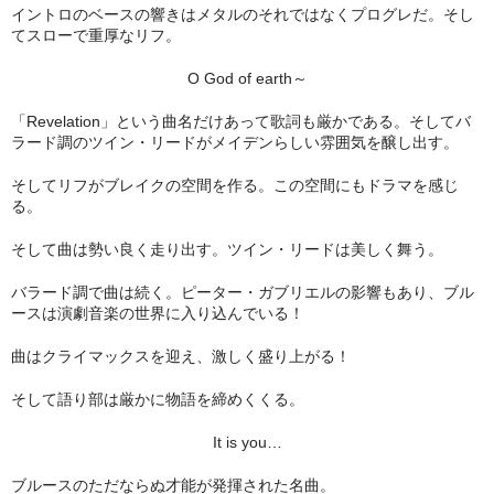
イントロのベースの響きはメタルのそれではなくプログレだ。そし
てスローで重厚なリフ。
O God of earth～
「Revelation」という曲名だけあって歌詞も厳かである。そしてバ
ラード調のツイン・リードがメイデンらしい雰囲気を醸し出す。
そしてリフがブレイクの空間を作る。この空間にもドラマを感じ
る。
そして曲は勢い良く走り出す。ツイン・リードは美しく舞う。
バラード調で曲は続く。ピーター・ガブリエルの影響もあり、ブル
ースは演劇音楽の世界に入り込んでいる！
曲はクライマックスを迎え、激しく盛り上がる！
そして語り部は厳かに物語を締めくくる。
It is you…
ブルースのただならぬ才能が発揮された名曲。