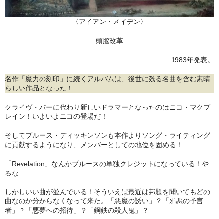
〈アイアン・メイデン〉
頭脳改革
1983年発表。
名作「魔力の刻印」に続くアルバムは、後世に残る名曲を含む素晴
らしい作品となった！
クライヴ・バーに代わり新しいドラマーとなったのはニコ・マクブ
レイン！いよいよニコの登場だ！
そしてブルース・ディッキンソンも本作よりソング・ライティング
に貢献するようになり、メンバーとしての地位を固める！
「Revelation」なんかブルースの単独クレジットになっている！や
るな！
しかしいい曲が並んでいる！そういえば最近は邦題を聞いてもどの
曲なのか分からなくなって来た。「悪魔の誘い」？「邪悪の予言
者」？「悪夢への招待」？「鋼鉄の殺人鬼」？