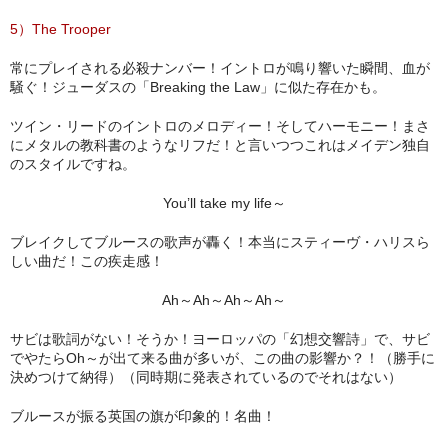
5）The Trooper
常にプレイされる必殺ナンバー！イントロが鳴り響いた瞬間、血が
騒ぐ！ジューダスの「Breaking the Law」に似た存在かも。
ツイン・リードのイントロのメロディー！そしてハーモニー！まさ
にメタルの教科書のようなリフだ！と言いつつこれはメイデン独自
のスタイルですね。
You’ll take my life～
ブレイクしてブルースの歌声が轟く！本当にスティーヴ・ハリスら
しい曲だ！この疾走感！
Ah～Ah～Ah～Ah～
サビは歌詞がない！そうか！ヨーロッパの「幻想交響詩」で、サビ
でやたらOh～が出て来る曲が多いが、この曲の影響か？！（勝手に
決めつけて納得）（同時期に発表されているのでそれはない）
ブルースが振る英国の旗が印象的！名曲！