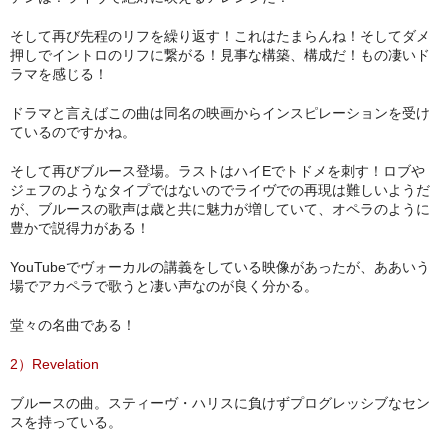
そして再び先程のリフを繰り返す！これはたまらんね！そしてダメ
押しでイントロのリフに繋がる！見事な構築、構成だ！もの凄いド
ラマを感じる！
ドラマと言えばこの曲は同名の映画からインスピレーションを受け
ているのですかね。
そして再びブルース登場。ラストはハイEでトドメを刺す！ロブや
ジェフのようなタイプではないのでライヴでの再現は難しいようだ
が、ブルースの歌声は歳と共に魅力が増していて、オペラのように
豊かで説得力がある！
YouTubeでヴォーカルの講義をしている映像があったが、ああいう
場でアカペラで歌うと凄い声なのが良く分かる。
堂々の名曲である！
2）Revelation
ブルースの曲。スティーヴ・ハリスに負けずプログレッシブなセン
スを持っている。