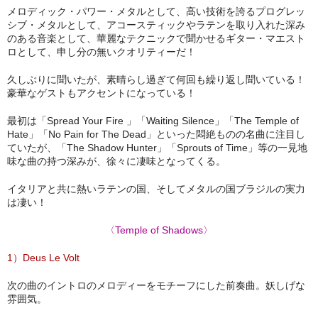
メロディック・パワー・メタルとして、高い技術を誇るプログレッ
シブ・メタルとして、アコースティックやラテンを取り入れた深み
のある音楽として、華麗なテクニックで聞かせるギター・マエスト
ロとして、申し分の無いクオリティーだ！
久しぶりに聞いたが、素晴らし過ぎて何回も繰り返し聞いている！
豪華なゲストもアクセントになっている！
最初は「Spread Your Fire 」「Waiting Silence」「The Temple of
Hate」「No Pain for The Dead」といった悶絶ものの名曲に注目し
ていたが、「The Shadow Hunter」「Sprouts of Time」等の一見地
味な曲の持つ深みが、徐々に凄味となってくる。
イタリアと共に熱いラテンの国、そしてメタルの国ブラジルの実力
は凄い！
〈Temple of Shadows〉
1）Deus Le Volt
次の曲のイントロのメロディーをモチーフにした前奏曲。妖しげな
雰囲気。