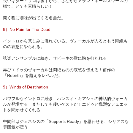
長いギター・ソロは後半から、さながらアラン・ホールズワースの
様で、とても素晴らしい！
聞く程に凄味が出てくる名曲だ。
8）No Pain for The Dead
イントロから悲しみに溢れている。ヴォーカルが入るともう悶絶も
のの哀愁にやられる。
弦楽アンサンブルに続き、サビーネの歌に胸を打たれる！
再びエドゥのヴォーカルは悶絶ものの哀愁を伝える！前作の
「Rebirth」を越えるレベルだ。
9）Winds of Destination
パワフルなイントロに続き、ハンズィ・キアシュの神話的ヴォーカ
ルが登場する！またしても凄いゲストだ！エドゥと熾烈なデュエッ
トを聞かせてくれる
中間部はジェネシスの「Supper’s Ready」を思わせる、シリアスな
雰囲気が漂う！