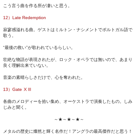
こう言う曲を作る所が凄いと思う。
12）Late Redemption
寂寥感溢れる曲。ゲストはミルトン・ナシメントでポルトガル語で
歌う。
“最後の救い”が歌われているらしい。
壮絶な物語が表現されたが、ロック・オペラでは無いので、あまり
良く理解出来ていない。
音楽の素晴らしさだけで、心を奪われた。
13）Gate ⅩⅢ
各曲のメロディーを拾い集め、オーケストラで演奏したもの。しみ
じみと聞く。
～★～★～★～
メタルの歴史に燦然と輝く名作だ！アングラの最高傑作だと思う！