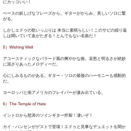
にカッコいい！
ベースの妖しげなフレーズから、ギターがからみ、美しいソロに繋
がる。
しかしエドゥの歌いっぷりは 本当に素晴らしい！このサビの繰り返
しは聞いていて血がたぎる！とんでもない名曲だ！
5）Wishing Well
アコースティックなバラード風の爽やかな曲。哀愁と明るさが絶妙
に混ざりあったメロディーだ。
心にしみるものがある。ギター・ソロの最後のハーモニーも感動的
だ。
ヨーロッパと南アメリカのフレイバーが滲み出ている。
6）The Temple of Hate
イントロから怒涛のツインギター炸裂！凄いぞ！
カイ・ハンセンがゲストで登場！エドゥと見事なデュエットを聞か