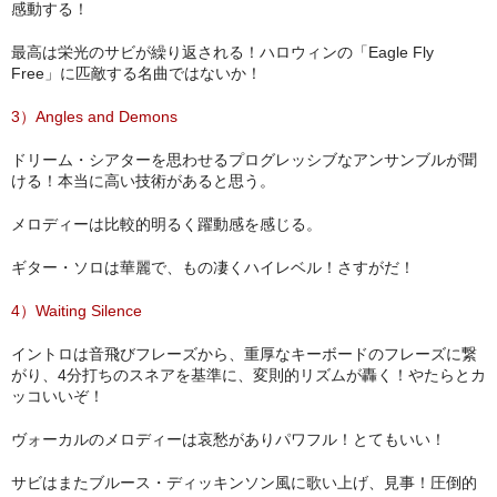
感動する！
最高は栄光のサビが繰り返される！ハロウィンの「Eagle Fly
Free」に匹敵する名曲ではないか！
3）Angles and Demons
ドリーム・シアターを思わせるプログレッシブなアンサンブルが聞
ける！本当に高い技術があると思う。
メロディーは比較的明るく躍動感を感じる。
ギター・ソロは華麗で、もの凄くハイレベル！さすがだ！
4）Waiting Silence
イントロは音飛びフレーズから、重厚なキーボードのフレーズに繋
がり、4分打ちのスネアを基準に、変則的リズムが轟く！やたらとカ
ッコいいぞ！
ヴォーカルのメロディーは哀愁がありパワフル！とてもいい！
サビはまたブルース・ディッキンソン風に歌い上げ、見事！圧倒的