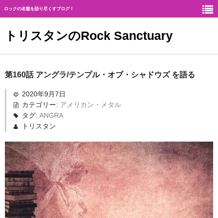
ロックの名盤を語り尽くすブログ！
トリスタンのRock Sanctuary
Rock Sanctuaryとは
第160話 アングラ/テンプル・オブ・シャドウズ を語る
神
2020年9月7日
カテゴリー:
アメリカン・メタル
ハード・ロック
タグ:
ANGRA
トリスタン
ギタリスト
北欧メタル
メロディアス・ロック
ヘヴィ・メタル
ジャーマン・メタル