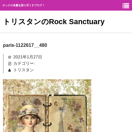
ロックの名盤を語り尽くすブログ！
トリスタンのRock Sanctuary
Rock Sanctuaryとは
paris-1122617__480
神
2021年1月27日
カテゴリー:
ハード・ロック
トリスタン
ギタリスト
北欧メタル
メロディアス・ロック
ヘヴィ・メタル
ジャーマン・メタル