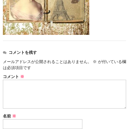
アメリカン・メタル
ブリティッシュ・ロック
イタリアン・ロック
日本のプログレ
コメントを残す
ジャパニーズ
メールアドレスが公開されることはありません。
※
が付いている欄
は必須項目です
メンバー
コメント
※
ヴォーカリスト
名前
※