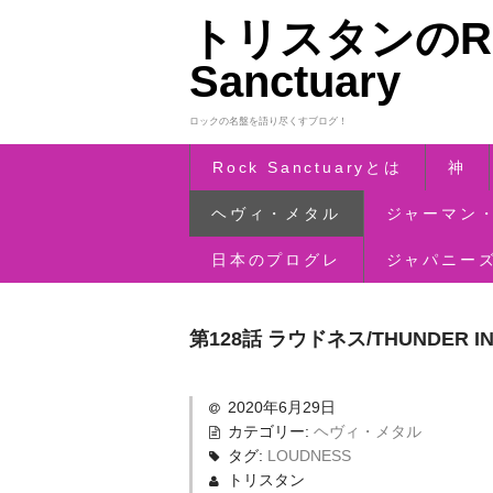
トリスタンのRo
Sanctuary
ロックの名盤を語り尽くすブログ！
Rock Sanctuaryとは
神
ヘヴィ・メタル
ジャーマン
日本のプログレ
ジャパニー
第128話 ラウドネス/THUNDER IN
2020年6月29日
カテゴリー:
ヘヴィ・メタル
タグ:
LOUDNESS
トリスタン