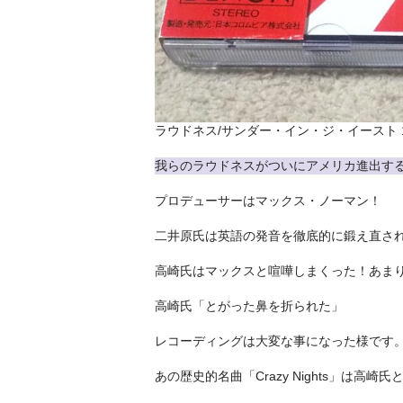
ラウドネス/サンダー・イン・ジ・イースト 1
我らのラウドネスがついにアメリカ進出す
プロデューサーはマックス・ノーマン！
二井原氏は英語の発音を徹底的に鍛え直さ
高崎氏はマックスと喧嘩しまくった！あま
高崎氏「とがった鼻を折られた」
レコーディングは大変な事になった様です
あの歴史的名曲「Crazy Nights」は