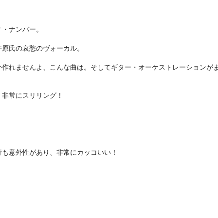
ィ・ナンバー。
井原氏の哀愁のヴォーカル。
か作れませんよ、こんな曲は。そしてギター・オーケストレーションが
！非常にスリリング！
行も意外性があり、非常にカッコいい！
！