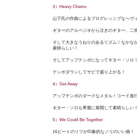
3）Heavy Chains
山下氏の作曲によるプログレッシブなへヴ
ギターのアルペジオから泣きのギター、二
そして大きなうねりのあるリズム！なかな
素晴らしい！
そしてアップテンポになってギター・ソロ
テンポダウンしてサビで盛り上がる！
4）Get Away
アップテンポのダークなメタル！コード進
ギター・ソロも華麗に展開して素晴らしい
5）We Could Be Together
16ビートのリフが印象的なノリのいい曲！