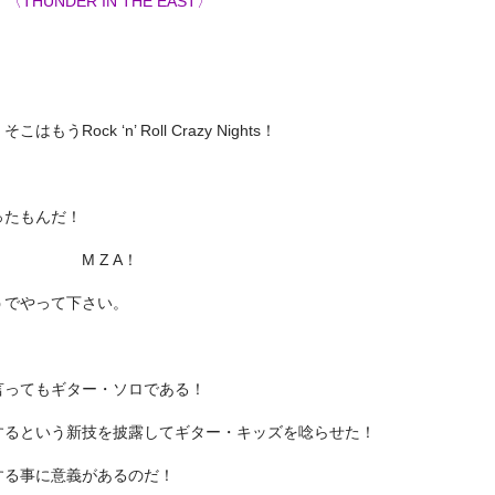
〈THUNDER IN THE EAST〉
ck ‘n’ Roll Crazy Nights！
ったもんだ！
M Z A！
うでやって下さい。
言ってもギター・ソロである！
するという新技を披露してギター・キッズを唸らせた！
する事に意義があるのだ！