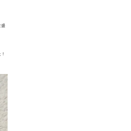
な盛
た！