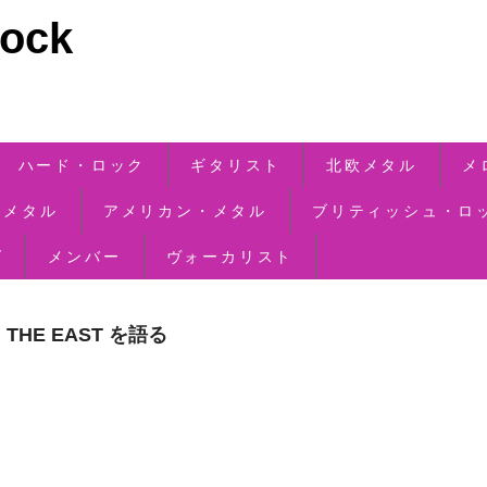
ck
ハード・ロック
ギタリスト
北欧メタル
メ
・メタル
アメリカン・メタル
ブリティッシュ・ロ
ズ
メンバー
ヴォーカリスト
 THE EAST を語る