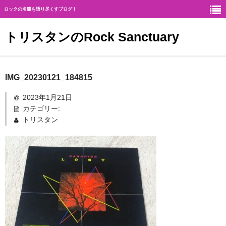
ロックの名盤を語り尽くすブログ！
トリスタンのRock Sanctuary
Rock Sanctuaryとは
IMG_20230121_184815
神
2023年1月21日
カテゴリー:
ハード・ロック
トリスタン
ギタリスト
北欧メタル
メロディアス・ロック
ヘヴィ・メタル
ジャーマン・メタル