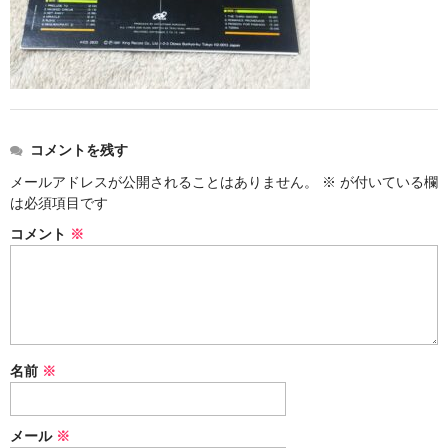
アメリカン・メタル
ブリティッシュ・ロック
イタリアン・ロック
コメントを残す
日本のプログレ
メールアドレスが公開されることはありません。
※
が付いている欄
ジャパニーズ
は必須項目です
コメント
※
メンバー
ヴォーカリスト
名前
※
メール
※