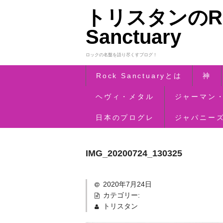
トリスタンのRo
Sanctuary
ロックの名盤を語り尽くすブログ！
Rock Sanctuaryとは
神
ヘヴィ・メタル
ジャーマン
日本のプログレ
ジャパニー
IMG_20200724_130325
2020年7月24日
カテゴリー:
トリスタン