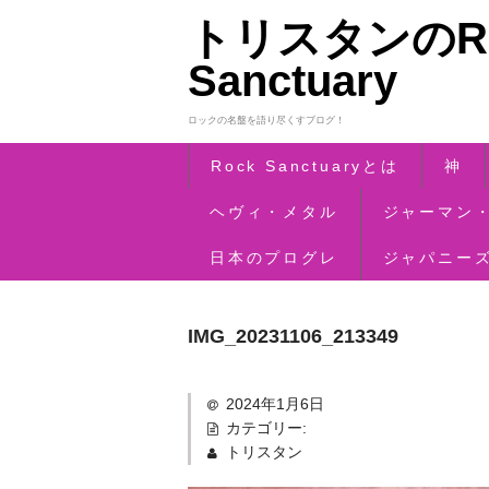
トリスタンのRo
Sanctuary
ロックの名盤を語り尽くすブログ！
Rock Sanctuaryとは
神
ヘヴィ・メタル
ジャーマン
日本のプログレ
ジャパニー
IMG_20231106_213349
2024年1月6日
カテゴリー:
トリスタン