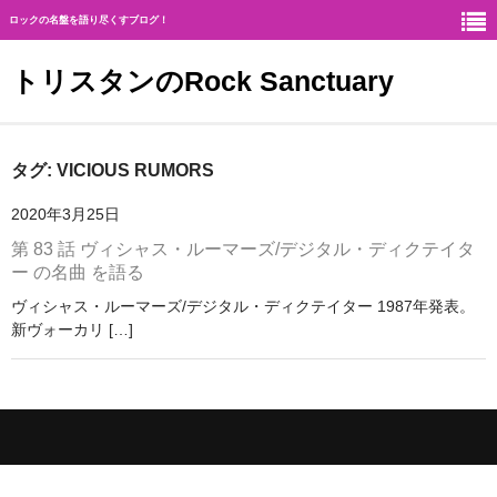
ロックの名盤を語り尽くすブログ！
トリスタンのRock Sanctuary
Rock Sanctuaryとは
タグ:
VICIOUS RUMORS
神
2020年3月25日
第 83 話 ヴィシャス・ルーマーズ/デジタル・ディクテイタ
ハード・ロック
ー の名曲 を語る
ギタリスト
ヴィシャス・ルーマーズ/デジタル・ディクテイター 1987年発表。
新ヴォーカリ […]
北欧メタル
メロディアス・ロック
ヘヴィ・メタル
ジャーマン・メタル