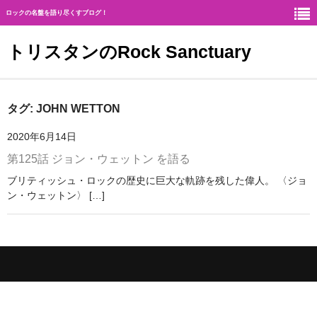
ロックの名盤を語り尽くすブログ！
トリスタンのRock Sanctuary
Rock Sanctuaryとは
タグ:
JOHN WETTON
神
2020年6月14日
第125話 ジョン・ウェットン を語る
ハード・ロック
ブリティッシュ・ロックの歴史に巨大な軌跡を残した偉人。 〈ジョ
ギタリスト
ン・ウェットン〉 […]
北欧メタル
メロディアス・ロック
ヘヴィ・メタル
ジャーマン・メタル