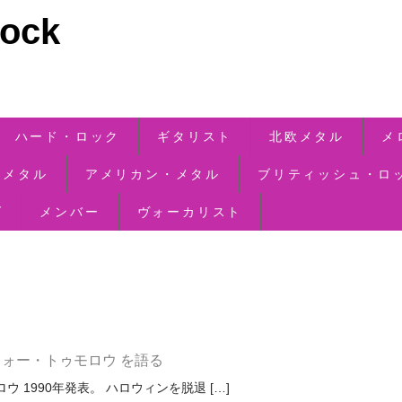
ck
ハード・ロック
ギタリスト
北欧メタル
メ
・メタル
アメリカン・メタル
ブリティッシュ・ロ
ズ
メンバー
ヴォーカリスト
・フォー・トゥモロウ を語る
 1990年発表。 ハロウィンを脱退 […]