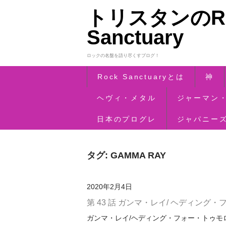
トリスタンのRo
Sanctuary
ロックの名盤を語り尽くすブログ！
Rock Sanctuaryとは
神
ヘヴィ・メタル
ジャーマン
日本のプログレ
ジャパニー
タグ:
GAMMA RAY
2020年2月4日
第 43 話 ガンマ・レイ/ ヘディング
ガンマ・レイ/ヘディング・フォー・トゥモロウ