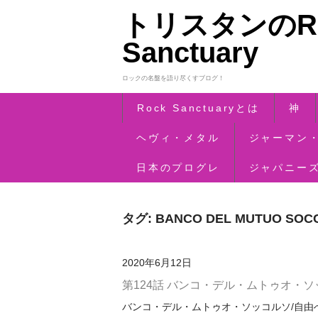
トリスタンのRo
Sanctuary
ロックの名盤を語り尽くすブログ！
Rock Sanctuaryとは
神
ヘヴィ・メタル
ジャーマン
日本のプログレ
ジャパニー
タグ:
BANCO DEL MUTUO SOC
2020年6月12日
第124話 バンコ・デル・ムトゥオ・ソ
バンコ・デル・ムトゥオ・ソッコルソ/自由への扉（Io