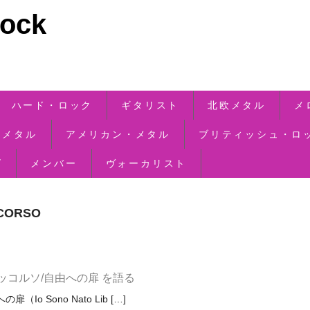
ck
ハード・ロック
ギタリスト
北欧メタル
メ
・メタル
アメリカン・メタル
ブリティッシュ・ロ
ズ
メンバー
ヴォーカリスト
CORSO
ッコルソ/自由への扉 を語る
 Sono Nato Lib […]